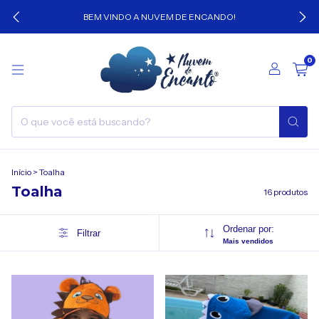
BEM VINDO A NUVEM DE ENCANDO!
0
Início
>
Toalha
Toalha
16 produtos
Ordenar por:
Filtrar
Mais vendidos