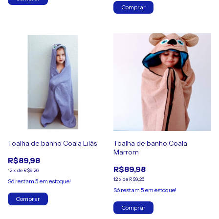
Comprar
Toalha de banho Coala Lilás
Toalha de banho Coala
Marrom
R$89,98
R$89,98
12
x
de
R$9,26
12
x
de
R$9,26
Só restam
5
em estoque!
Só restam
5
em estoque!
Comprar
Comprar