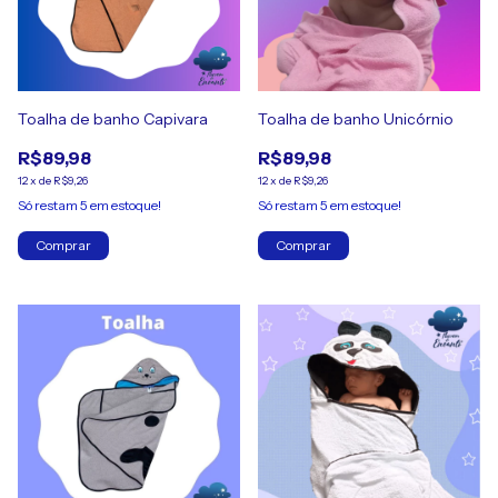
Toalha de banho Capivara
Toalha de banho Unicórnio
R$89,98
R$89,98
12
x
de
R$9,26
12
x
de
R$9,26
Só restam
5
em estoque!
Só restam
5
em estoque!
Comprar
Comprar