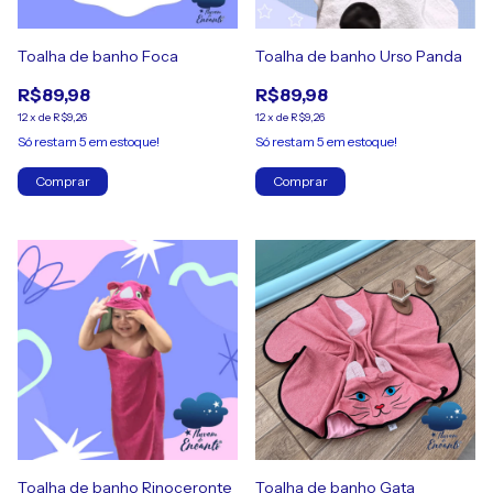
Toalha de banho Foca
Toalha de banho Urso Panda
R$89,98
R$89,98
12
x
de
R$9,26
12
x
de
R$9,26
Só restam
5
em estoque!
Só restam
5
em estoque!
Comprar
Comprar
Toalha de banho Rinoceronte
Toalha de banho Gata