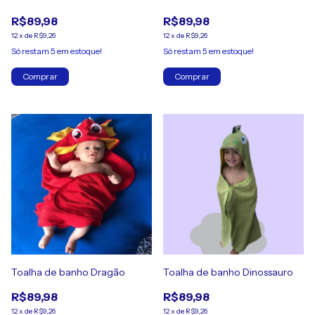
R$89,98
R$89,98
12
x
de
R$9,26
12
x
de
R$9,26
Só restam
5
em estoque!
Só restam
5
em estoque!
Comprar
Comprar
Toalha de banho Dragão
Toalha de banho Dinossauro
R$89,98
R$89,98
12
x
de
R$9,26
12
x
de
R$9,26