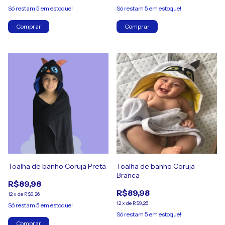
Só restam
5
em estoque!
Só restam
5
em estoque!
Comprar
Comprar
Toalha de banho Coruja Preta
Toalha de banho Coruja
Branca
R$89,98
R$89,98
12
x
de
R$9,26
12
x
de
R$9,26
Só restam
5
em estoque!
Só restam
5
em estoque!
Comprar