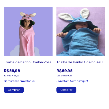
Toalha de banho Coelha Rosa
Toalha de banho Coelho Azul
R$89,98
R$89,98
12
x
de
R$9,26
12
x
de
R$9,26
Só restam
5
em estoque!
Só restam
5
em estoque!
Comprar
Comprar