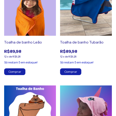
Toalha de banho Leão
Toalha de banho Tubarão
R$89,98
R$89,98
12
x
de
R$9,26
12
x
de
R$9,26
Só restam
5
em estoque!
Só restam
5
em estoque!
Comprar
Comprar