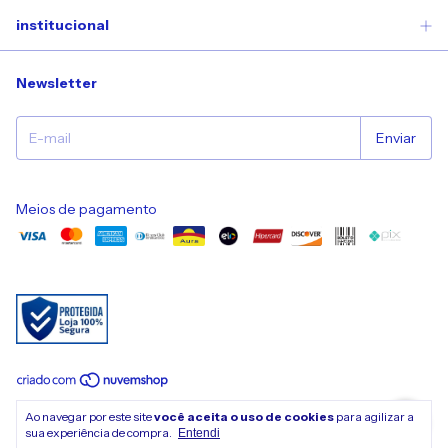
institucional
Newsletter
Meios de pagamento
Copyright Nuvem de Encanto - 11892259000100 - 2026. Todos os direitos
Ao navegar por este site
você aceita o uso de cookies
para agilizar a
reservados.
sua experiência de compra.
Entendi