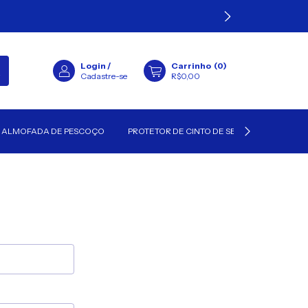
Login
/
Carrinho
(
0
)
Cadastre-se
R$0,00
ALMOFADA DE PESCOÇO
PROTETOR DE CINTO DE SEGURANÇA