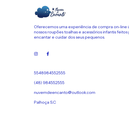
Oferecemos uma experiência de compra on-line 
nossos roupões toalhas e acessórios infantis feitos
encantar e cuidar dos seus pequenos.
5548984552555
(48) 984552555
nuvemdeencanto@outlook.com
Palhoça S.C