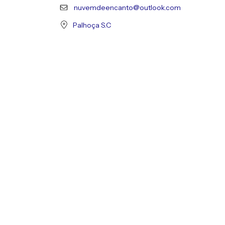
nuvemdeencanto@outlook.com
Palhoça S.C