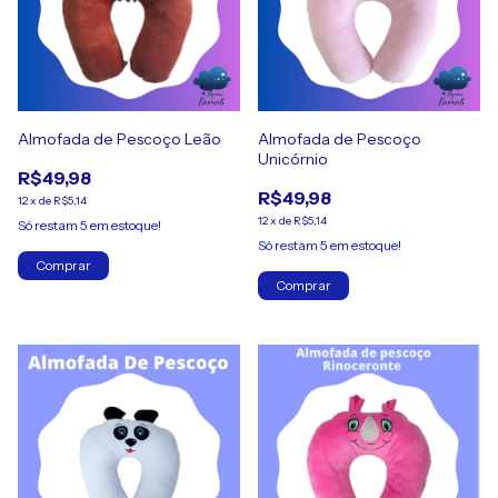
Almofada de Pescoço Leão
Almofada de Pescoço
Unicórnio
R$49,98
R$49,98
12
x
de
R$5,14
12
x
de
R$5,14
Só restam
5
em estoque!
Só restam
5
em estoque!