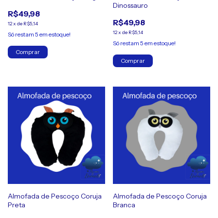
Dinossauro
R$49,98
R$49,98
12
x
de
R$5,14
12
x
de
R$5,14
Só restam
5
em estoque!
Só restam
5
em estoque!
Almofada de Pescoço Coruja
Almofada de Pescoço Coruja
Preta
Branca