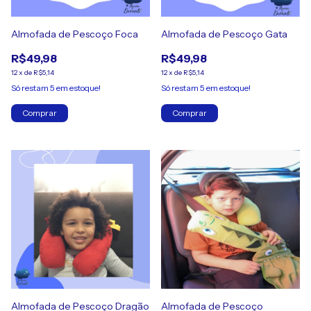
Almofada de Pescoço Foca
Almofada de Pescoço Gata
R$49,98
R$49,98
12
x
de
R$5,14
12
x
de
R$5,14
Só restam
5
em estoque!
Só restam
5
em estoque!
Almofada de Pescoço Dragão
Almofada de Pescoço