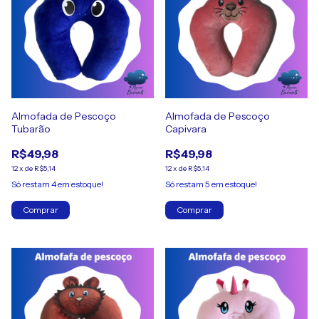
Almofada de Pescoço
Almofada de Pescoço
Tubarão
Capivara
R$49,98
R$49,98
12
x
de
R$5,14
12
x
de
R$5,14
Só restam
4
em estoque!
Só restam
5
em estoque!