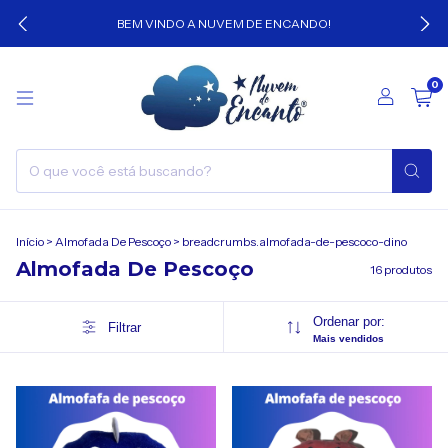
BEM VINDO A NUVEM DE ENCANDO!
0
Início
>
Almofada De Pescoço
>
breadcrumbs.almofada-de-pescoco-dino
Almofada De Pescoço
16 produtos
Ordenar por:
Filtrar
Mais vendidos