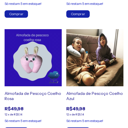
Só restam
5
em estoque!
Só restam
5
em estoque!
Almofada de Pescoço Coelho
Almofada de Pescoço Coelho
Rosa
Azul
R$49,98
R$49,98
12
x
de
R$5,14
12
x
de
R$5,14
Só restam
5
em estoque!
Só restam
5
em estoque!