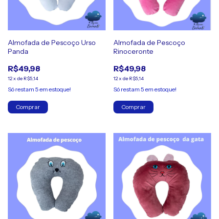
Almofada de Pescoço Urso
Almofada de Pescoço
Panda
Rinoceronte
R$49,98
R$49,98
12
x
de
R$5,14
12
x
de
R$5,14
Só restam
5
em estoque!
Só restam
5
em estoque!