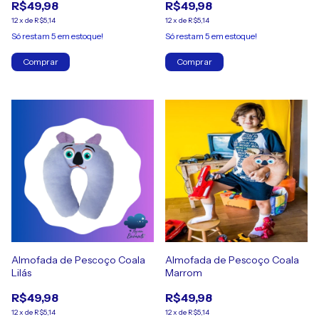
R$49,98
R$49,98
12
x
de
R$5,14
12
x
de
R$5,14
Só restam
5
em estoque!
Só restam
5
em estoque!
Almofada de Pescoço Coala
Almofada de Pescoço Coala
Lilás
Marrom
R$49,98
R$49,98
12
x
de
R$5,14
12
x
de
R$5,14